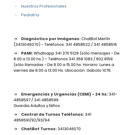
→
Nuestros Profesionales
→
Pediatría
→
Diagnóstico por Imágenes:
ChatBot Merlín
(3413046070) - Teléfonos: 341 4858522 / 341 4858516
→
PAMI:
Whatsapp 341 370 5129 (sólo mensajes - De
8.00 a 13.00 hs.) – Teléfonos 341 358 1083 / 602 8159
(sólo llamadas - De 8.00 a 15.00 hs. Horario: Lunes a
viernes de 8.00 a 13.00 Hs. Ubicación: Gaboto 1076.
→
Emergencias y Urgencias (CEMI) - 24 hs:
341-
4858597 / 341 4858599
Guardia Adultos y Niños
→
Central de Turnos Teléfonos:
341
4858591/92/93/94
→
ChatBot Turnos:
3413046070