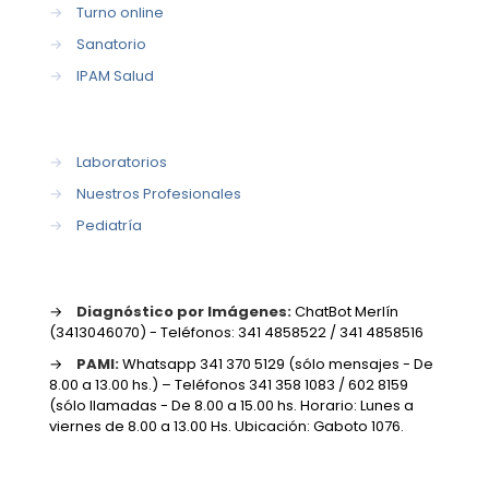
→
Turno online
→
Sanatorio
→
IPAM Salud
→
Laboratorios
→
Nuestros Profesionales
→
Pediatría
→
Diagnóstico por Imágenes:
ChatBot Merlín
(3413046070) - Teléfonos: 341 4858522 / 341 4858516
→
PAMI:
Whatsapp 341 370 5129 (sólo mensajes - De
8.00 a 13.00 hs.) – Teléfonos 341 358 1083 / 602 8159
(sólo llamadas - De 8.00 a 15.00 hs. Horario: Lunes a
viernes de 8.00 a 13.00 Hs. Ubicación: Gaboto 1076.