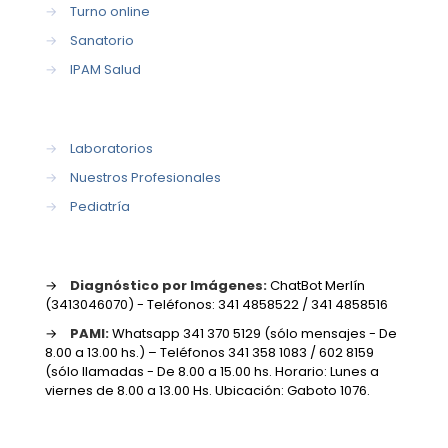
→
Turno online
→
Sanatorio
→
IPAM Salud
→
Laboratorios
→
Nuestros Profesionales
→
Pediatría
→
Diagnóstico por Imágenes:
ChatBot Merlín
(3413046070) - Teléfonos: 341 4858522 / 341 4858516
→
PAMI:
Whatsapp 341 370 5129 (sólo mensajes - De
8.00 a 13.00 hs.) – Teléfonos 341 358 1083 / 602 8159
(sólo llamadas - De 8.00 a 15.00 hs. Horario: Lunes a
viernes de 8.00 a 13.00 Hs. Ubicación: Gaboto 1076.