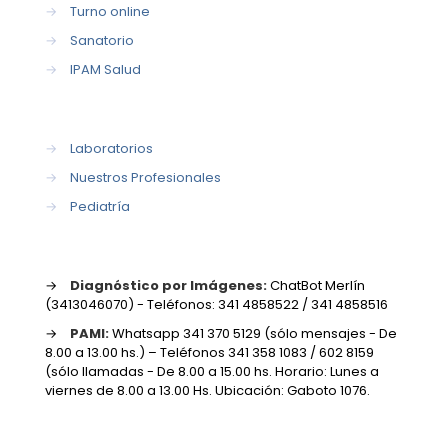
→
Turno online
→
Sanatorio
→
IPAM Salud
→
Laboratorios
→
Nuestros Profesionales
→
Pediatría
→
Diagnóstico por Imágenes:
ChatBot Merlín
(3413046070) - Teléfonos: 341 4858522 / 341 4858516
→
PAMI:
Whatsapp 341 370 5129 (sólo mensajes - De
8.00 a 13.00 hs.) – Teléfonos 341 358 1083 / 602 8159
(sólo llamadas - De 8.00 a 15.00 hs. Horario: Lunes a
viernes de 8.00 a 13.00 Hs. Ubicación: Gaboto 1076.