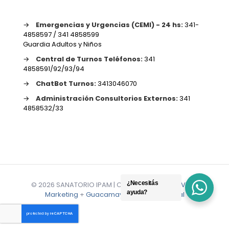
→
Emergencias y Urgencias (CEMI) - 24 hs:
341-
4858597 / 341 4858599
Guardia Adultos y Niños
→
Central de Turnos Teléfonos:
341
4858591/92/93/94
→
ChatBot Turnos:
3413046070
→
Administración Consultorios Externos:
341
4858532/33
¿Necesitás
© 2026 SANATORIO IPAM | Creado por
Miguel Vidal
ayuda?
Marketing
+
Guacamaya Marketing Digital