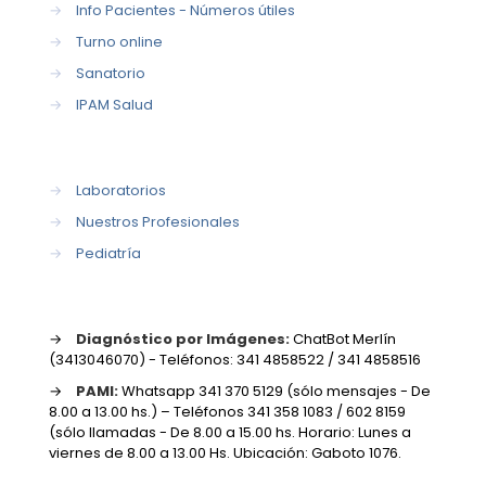
→
Info Pacientes - Números útiles
→
Turno online
→
Sanatorio
→
IPAM Salud
→
Laboratorios
→
Nuestros Profesionales
→
Pediatría
→
Diagnóstico por Imágenes:
ChatBot Merlín
(3413046070) - Teléfonos: 341 4858522 / 341 4858516
→
PAMI:
Whatsapp 341 370 5129 (sólo mensajes - De
8.00 a 13.00 hs.) – Teléfonos 341 358 1083 / 602 8159
(sólo llamadas - De 8.00 a 15.00 hs. Horario: Lunes a
viernes de 8.00 a 13.00 Hs. Ubicación: Gaboto 1076.