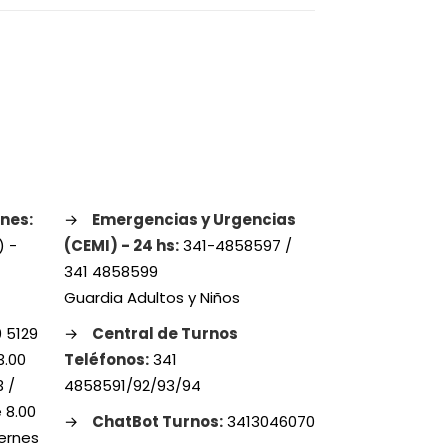
nes:
→
Emergencias y Urgencias
) -
(CEMI) - 24 hs:
341-4858597 /
1
341 4858599
Guardia Adultos y Niños
 5129
→
Central de Turnos
3.00
Teléfonos:
341
3 /
4858591/92/93/94
 8.00
→
ChatBot Turnos:
3413046070
iernes