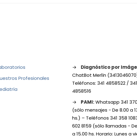
aboratorios
→
Diagnóstico por Imáge
ChatBot Merlín (3413046070
uestros Profesionales
Teléfonos: 341 4858522 / 34
ediatría
4858516
→
PAMI:
Whatsapp 341 370
(sólo mensajes - De 8.00 a 1
hs.) – Teléfonos 341 358 108
602 8159 (sólo llamadas - De
a 15.00 hs. Horario: Lunes a v