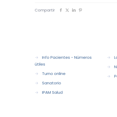
Compartir
→
Info Pacientes - Números
→
L
útiles
→
N
→
Turno online
→
P
→
Sanatorio
→
IPAM Salud