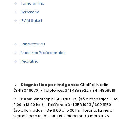
→
Turno online
→
Sanatorio
→
IPAM Salud
→
Laboratorios
→
Nuestros Profesionales
→
Pediatría
→
Diagnóstico por Imágenes:
ChatBot Merlín
(3413046070) - Teléfonos: 341 4858522 / 341 4858516
→
PAMI:
Whatsapp 341 370 5129 (sólo mensajes - De
8.00 a 13.00 hs.) – Teléfonos 341 358 1083 / 602 8159
(sólo llamadas - De 8.00 a 15.00 hs. Horario: Lunes a
viernes de 8.00 a 13.00 Hs. Ubicación: Gaboto 1076.