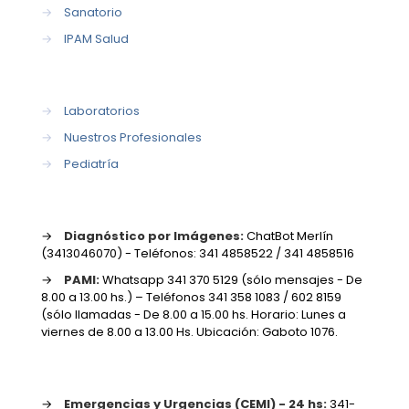
→
Sanatorio
→
IPAM Salud
→
Laboratorios
→
Nuestros Profesionales
→
Pediatría
→
Diagnóstico por Imágenes:
ChatBot Merlín
(3413046070) - Teléfonos: 341 4858522 / 341 4858516
→
PAMI:
Whatsapp 341 370 5129 (sólo mensajes - De
8.00 a 13.00 hs.) – Teléfonos 341 358 1083 / 602 8159
(sólo llamadas - De 8.00 a 15.00 hs. Horario: Lunes a
viernes de 8.00 a 13.00 Hs. Ubicación: Gaboto 1076.
→
Emergencias y Urgencias (CEMI) - 24 hs:
341-