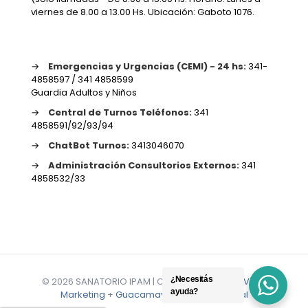
viernes de 8.00 a 13.00 Hs. Ubicación: Gaboto 1076.
→
Emergencias y Urgencias (CEMI) - 24 hs:
341-
4858597 / 341 4858599
Guardia Adultos y Niños
→
Central de Turnos Teléfonos:
341
4858591/92/93/94
→
ChatBot Turnos:
3413046070
→
Administración Consultorios Externos:
341
4858532/33
¿Necesitás
© 2026 SANATORIO IPAM | Creado por
Miguel Vidal
ayuda?
Marketing
+
Guacamaya Marketing Digital