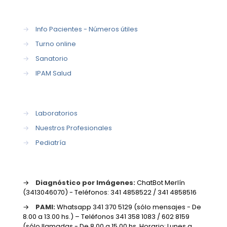
→
Info Pacientes - Números útiles
→
Turno online
→
Sanatorio
→
IPAM Salud
→
Laboratorios
→
Nuestros Profesionales
→
Pediatría
→
Diagnóstico por Imágenes:
ChatBot Merlín
(3413046070) - Teléfonos: 341 4858522 / 341 4858516
→
PAMI:
Whatsapp 341 370 5129 (sólo mensajes - De
8.00 a 13.00 hs.) – Teléfonos 341 358 1083 / 602 8159
(sólo llamadas - De 8.00 a 15.00 hs. Horario: Lunes a